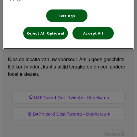
ARTEN VON ONLINE-TERMINEN
Settings
Reject All Optional
Accept All
Kies je locatie
Kies de locatie van uw voorkeur. Als u geen geschikte
tijd kunt vinden, kunt u altijd terugkeren en een andere
locatie kiezen.
DAP Noord Oost Twente - Denekamp
DAP Noord Oost Twente - Ootmarsum
Powered by
Vetstoria