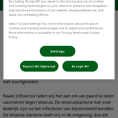
By clicking “Accept All” you agree to the storing and use of cookies
and tracking technologies on your device to enhance site navigation,
improve the performance of our website, analyse website use, and
assist our marketing efforts.
Select “Cookie Settings” for more information about the use of
cookies and tracking technologies and to adjust your preferences.
Er zijn verschillende vaccins beschikbaar om uw paard
More information is available in our Privacy Notice and Cookie
te beschermen. Per paard kan het verschillen welke
Policy.
vaccins er nodig zijn. Voor verschillende wedstrijden en
evenementen is het verplicht om uw paard te laten
Settings
vaccineren tegen influenza. Ook paarden die niet op
wedstrijden of evenementen komen raden wij aan om te
Reject All Optional
Accept All
vaccineren, dit omdat influenza erg besmettelijk is en
paarden sociale dieren zijn die graag contact zoeken
met soortgenoten.
Naast Influenza raden wij het aan om uw paard te laten
vaccineren tegen tetanus. De tetanusbacterie kan snel
dodelijk zijn na het infecteren van bijvoorbeeld wonden.
De tetanus-bacterie leeft vrij in de omgeving, dus elk