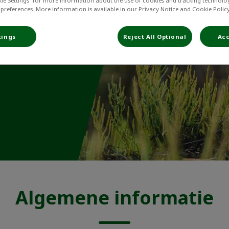
kie Settings” for more information about the use of cookies and tracking technolo
 preferences. More information is available in our Privacy Notice and Cookie Policy
tings
Reject All Optional
Acc
Algemene informatie