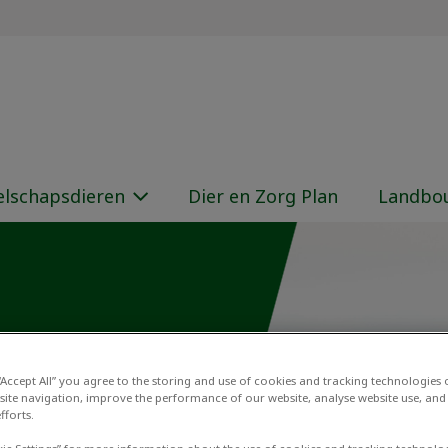
oord Oost Twente
elschapsdieren
Dier en Zorg Plan
Landbou
 “Accept All” you agree to the storing and use of cookies and tracking technologies
site navigation, improve the performance of our website, analyse website use, and 
fforts.