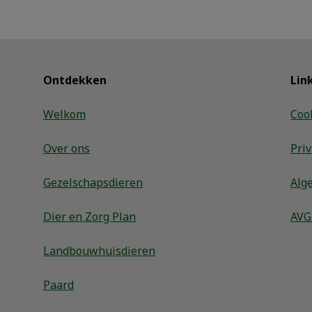
Ontdekken
Lin
Welkom
Coo
Over ons
Pri
Gezelschapsdieren
Alg
Dier en Zorg Plan
AVG
Landbouwhuisdieren
Paard