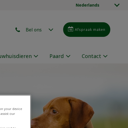
Nederlands
Bel ons
Afspraak maken
whuisdieren
Paard
Contact
 on your device
assist our