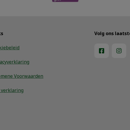
ks
Volg ons laats
kiebeleid
vacyverklaring
emene Voorwaarden
 verklaring