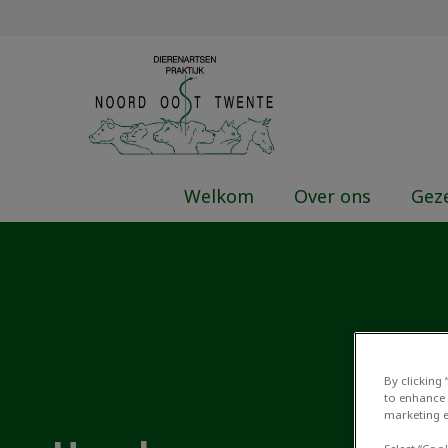
Homepage Dierenartsenpraktijk N
Welkom
Over ons
Gez
By clicking
to enhance 
marketing e