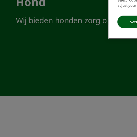
Hond
Select “Coo
adjust your
Wij bieden honden zorg op maat.
Set