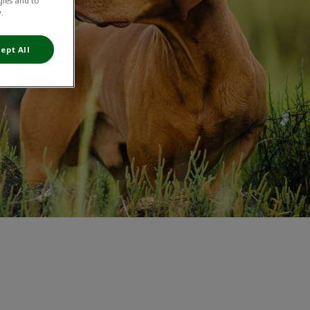
gies and to
.
ept All